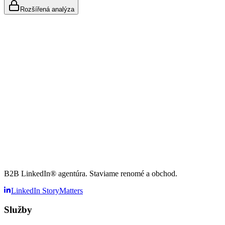
Rozšířená analýza
B2B LinkedIn® agentúra. Staviame renomé a obchod.
LinkedIn StoryMatters
Služby