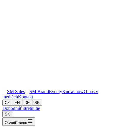
SM
Sales
SM
Brand
Eventy
Know-how
O nás v
médiách
Kontakt
CZ
EN
DE
SK
Dohodnúť stretnutie
SK
Otvoriť menu