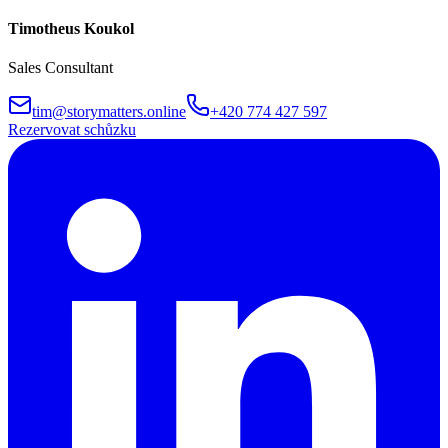
Timotheus Koukol
Sales Consultant
tim@storymatters.online
+420 774 427 597
Rezervovat schůzku