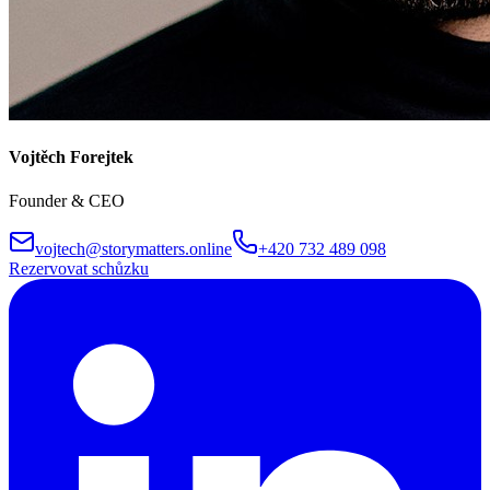
Vojtěch Forejtek
Founder & CEO
vojtech@storymatters.online
+420 732 489 098
Rezervovat schůzku