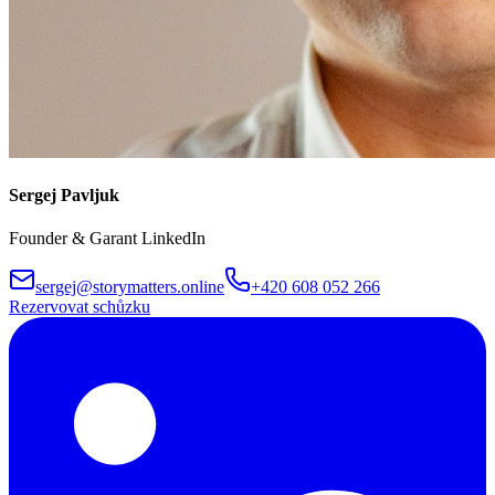
Sergej Pavljuk
Founder & Garant LinkedIn
sergej@storymatters.online
+420 608 052 266
Rezervovat schůzku