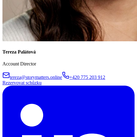
Tereza Palátová
Account Director
tereza@storymatters.online
+420 775 203 912
Rezervovat schůzku