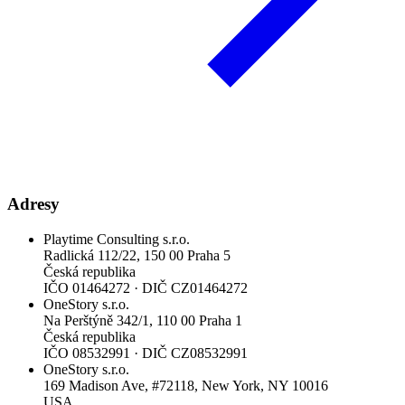
Adresy
Playtime Consulting s.r.o.
Radlická 112/22, 150 00 Praha 5
Česká republika
IČO
01464272
·
DIČ
CZ01464272
OneStory s.r.o.
Na Perštýně 342/1, 110 00 Praha 1
Česká republika
IČO
08532991
·
DIČ
CZ08532991
OneStory s.r.o.
169 Madison Ave, #72118, New York, NY 10016
USA