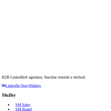
B2B LinkedIn® agentura. Stavíme renomé a obchod.
LinkedIn StoryMatters
Služby
SM
Sales
SM
Brand