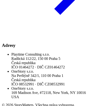
Adresy
Playtime Consulting s.r.o.
Radlická 112/22, 150 00 Praha 5
Česká republika
IČO
01464272
·
DIČ
CZ01464272
OneStory s.r.o.
Na Perštýně 342/1, 110 00 Praha 1
Česká republika
IČO
08532991
·
DIČ
CZ08532991
OneStory s.r.o.
169 Madison Ave, #72118, New York, NY 10016
USA
© 2026 StoryMatters. Všechna práva vyhrazena.