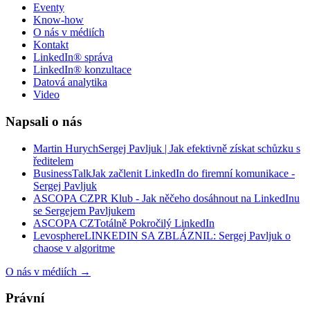
Eventy
Know-how
O nás v médiích
Kontakt
LinkedIn® správa
LinkedIn® konzultace
Datová analytika
Video
Napsali o nás
Martin Hurych
Sergej Pavljuk | Jak efektivně získat schůzku s
ředitelem
BusinessTalk
Jak začlenit LinkedIn do firemní komunikace -
Sergej Pavljuk
ASCOPA CZ
PR Klub - Jak něčeho dosáhnout na LinkedInu
se Sergejem Pavljukem
ASCOPA CZ
Totálně Pokročilý LinkedIn
Levosphere
LINKEDIN SA ZBLÁZNIL: Sergej Pavljuk o
chaose v algoritme
O nás v médiích
→
Právní