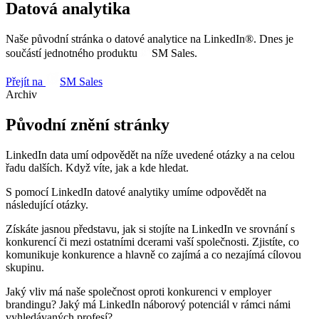
Datová analytika
Naše původní stránka o datové analytice na LinkedIn®. Dnes je
součástí jednotného produktu
SM
Sales
.
Přejít na
SM
Sales
Archiv
Původní znění stránky
LinkedIn data umí odpovědět na níže uvedené otázky a na celou
řadu dalších. Když víte, jak a kde hledat.
S pomocí LinkedIn datové analytiky umíme odpovědět na
následující otázky.
Získáte jasnou představu, jak si stojíte na LinkedIn ve srovnání s
konkurencí či mezi ostatními dcerami vaší společnosti. Zjistíte, co
komunikuje konkurence a hlavně co zajímá a co nezajímá cílovou
skupinu.
Jaký vliv má naše společnost oproti konkurenci v employer
brandingu? Jaký má LinkedIn náborový potenciál v rámci námi
vyhledávaných profesí?