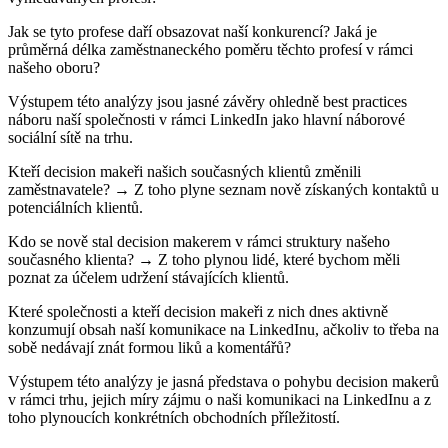
Jak se tyto profese daří obsazovat naší konkurencí? Jaká je
průměrná délka zaměstnaneckého poměru těchto profesí v rámci
našeho oboru?
Výstupem této analýzy jsou jasné závěry ohledně best practices
náboru naší společnosti v rámci LinkedIn jako hlavní náborové
sociální sítě na trhu.
Kteří decision makeři našich současných klientů změnili
zaměstnavatele? → Z toho plyne seznam nově získaných kontaktů u
potenciálních klientů.
Kdo se nově stal decision makerem v rámci struktury našeho
současného klienta? → Z toho plynou lidé, které bychom měli
poznat za účelem udržení stávajících klientů.
Které společnosti a kteří decision makeři z nich dnes aktivně
konzumují obsah naší komunikace na LinkedInu, ačkoliv to třeba na
sobě nedávají znát formou liků a komentářů?
Výstupem této analýzy je jasná představa o pohybu decision makerů
v rámci trhu, jejich míry zájmu o naši komunikaci na LinkedInu a z
toho plynoucích konkrétních obchodních příležitostí.