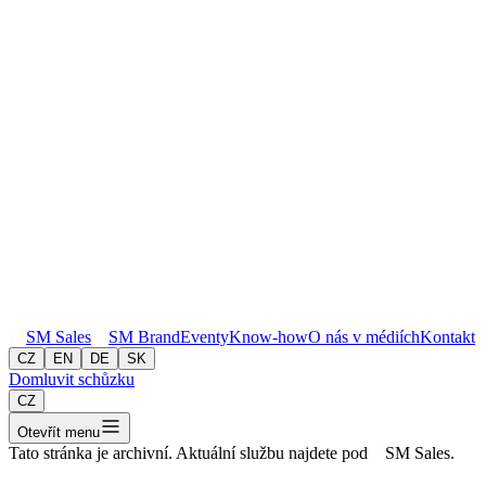
SM
Sales
SM
Brand
Eventy
Know-how
O nás v médiích
Kontakt
CZ
EN
DE
SK
Domluvit schůzku
CZ
Otevřít menu
Tato stránka je archivní. Aktuální službu najdete pod
SM
Sales
.