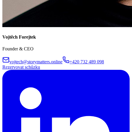
Vojtěch Forejtek
Founder & CEO
vojtech@storymatters.online
+420 732 489 098
Rezervovat schůzku