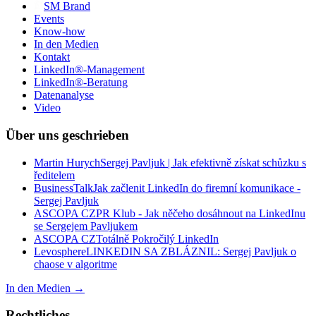
SM
Brand
Events
Know-how
In den Medien
Kontakt
LinkedIn®-Management
LinkedIn®-Beratung
Datenanalyse
Video
Über uns geschrieben
Martin Hurych
Sergej Pavljuk | Jak efektivně získat schůzku s
ředitelem
BusinessTalk
Jak začlenit LinkedIn do firemní komunikace -
Sergej Pavljuk
ASCOPA CZ
PR Klub - Jak něčeho dosáhnout na LinkedInu
se Sergejem Pavljukem
ASCOPA CZ
Totálně Pokročilý LinkedIn
Levosphere
LINKEDIN SA ZBLÁZNIL: Sergej Pavljuk o
chaose v algoritme
In den Medien
→
Rechtliches