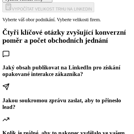
VYPOČÍTAT VELIKOST TRHU NA LINKEDIN
Vyberte váš obor podnikání.
Vyberte velikosti firem.
Čtyři klíčové otázky zvyšující konverzní
poměr a počet obchodních jednání
Jaký obsah publikovat na LinkedIn pro získání
opakované interakce zákazníka?
Jakou soukromou zprávu zaslat, aby to přineslo
lead?
Kolik je reálné, aby to nakonec vydělalo ve vašem