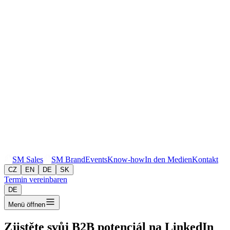
SM
Sales
SM
Brand
Events
Know-how
In den Medien
Kontakt
CZ
EN
DE
SK
Termin vereinbaren
DE
Menü öffnen
Zjistěte svůj
B2B potenciál
na LinkedIn