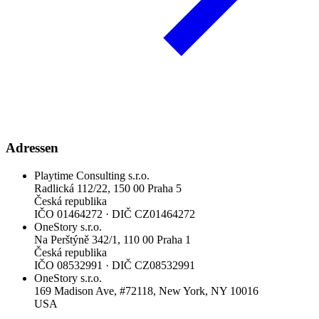
Adressen
Playtime Consulting s.r.o.
Radlická 112/22, 150 00 Praha 5
Česká republika
IČO
01464272
·
DIČ
CZ01464272
OneStory s.r.o.
Na Perštýně 342/1, 110 00 Praha 1
Česká republika
IČO
08532991
·
DIČ
CZ08532991
OneStory s.r.o.
169 Madison Ave, #72118, New York, NY 10016
USA