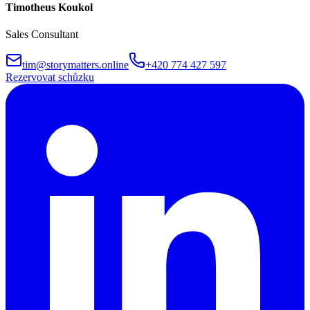
Timotheus Koukol
Sales Consultant
tim@storymatters.online
+420 774 427 597
Rezervovat schůzku