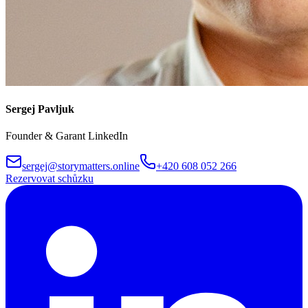
Sergej Pavljuk
Founder & Garant LinkedIn
sergej@storymatters.online
+420 608 052 266
Rezervovat schůzku