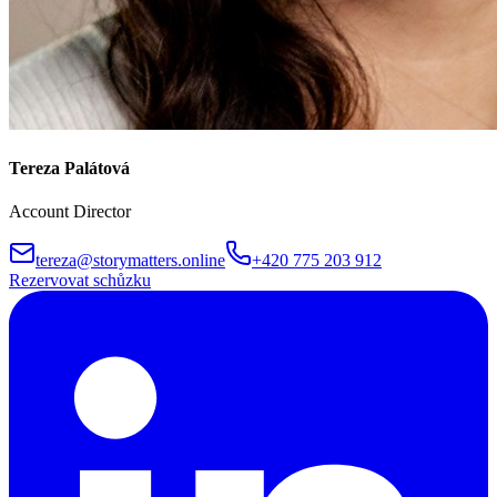
Tereza Palátová
Account Director
tereza@storymatters.online
+420 775 203 912
Rezervovat schůzku