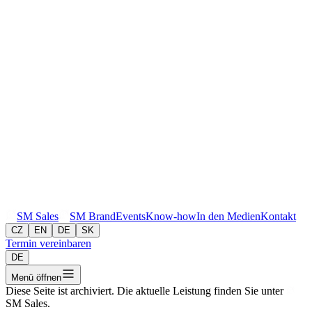
SM
Sales
SM
Brand
Events
Know-how
In den Medien
Kontakt
CZ
EN
DE
SK
Termin vereinbaren
DE
Menü öffnen
Diese Seite ist archiviert. Die aktuelle Leistung finden Sie unter
SM
Sales
.