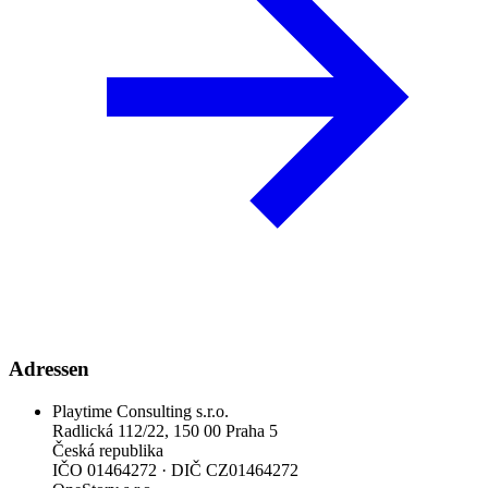
Adressen
Playtime Consulting s.r.o.
Radlická 112/22, 150 00 Praha 5
Česká republika
IČO
01464272
·
DIČ
CZ01464272